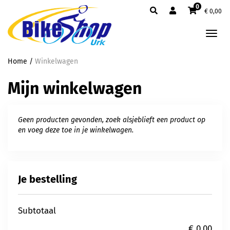
0
€
0,00
Tog
nav
Home
/
Winkelwagen
Mijn winkelwagen
Geen producten gevonden, zoek alsjeblieft een product op
en voeg deze toe in je winkelwagen.
Je bestelling
Subtotaal
€ 0,00