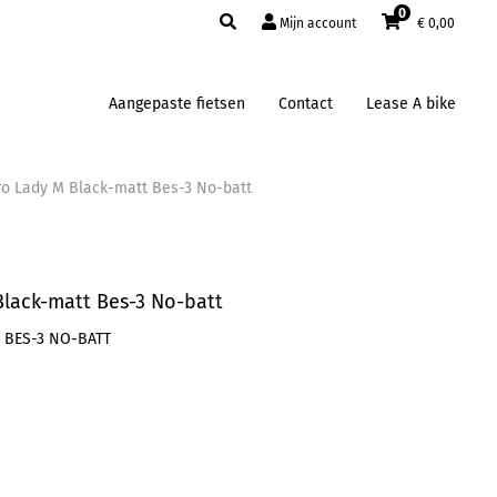
0
Mijn account
€
0,00
Aangepaste fietsen
Contact
Lease A bike
ro Lady M Black-matt Bes-3 No-batt
Black-matt Bes-3 No-batt
 BES-3 NO-BATT