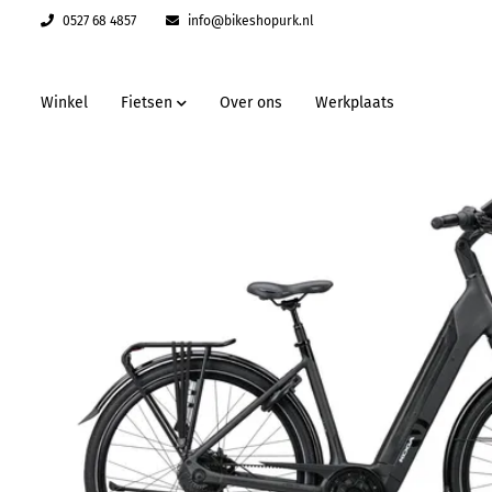
0527 68 4857
info@bikeshopurk.nl
Winkel
Fietsen
Over ons
Werkplaats