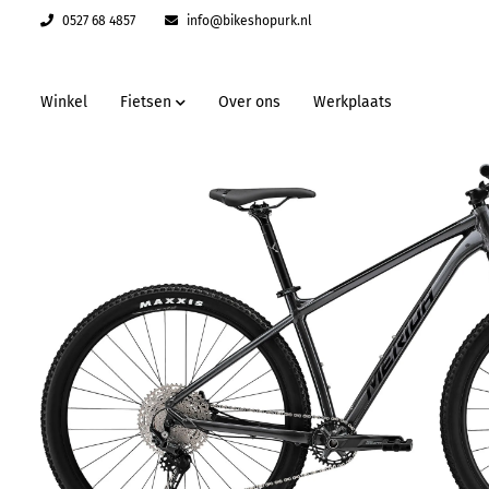
0527 68 4857
info@bikeshopurk.nl
Winkel
Fietsen
Over ons
Werkplaats