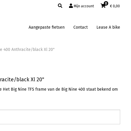
0
Mijn account
€
0,00
Aangepaste fietsen
Contact
Lease A bike
e 400 Anthracite/black Xl 20"
racite/black Xl 20"
ke Het Big Nine TFS frame van de Big Nine 400 staat bekend om