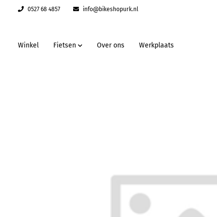
0527 68 4857
info@bikeshopurk.nl
Winkel
Fietsen
Over ons
Werkplaats