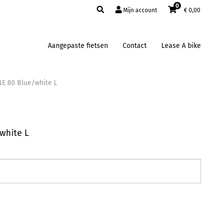
0
Mijn account
€
0,00
Aangepaste fietsen
Contact
Lease A bike
NE 80 Blue/white L
white L