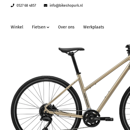
0527 68 4857
info@bikeshopurk.nl
Winkel
Fietsen
Over ons
Werkplaats