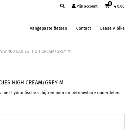
0
Mijn account
€
0,00
Aangepaste fietsen
Contact
Lease A bike
WAY 100 LADIES HIGH CREAM/GREY M
DIES HIGH CREAM/GREY M
ts met hydraulische schijfremmen en betrouwbare onderdelen.