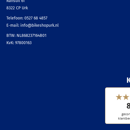
Ransuil 61
8322 CP
Urk
Telefoon:
0527 68 4857
E-mail:
info@bikeshopurk.nl
BTW: NL868237164B01
KvK: 97800163